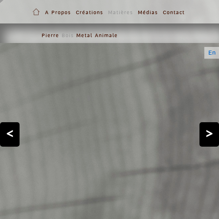
A Propos
Créations
Matières
Médias
Contact
Pierre
Bois
Metal
Animale
En
<
>